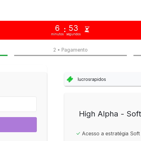
6
53
:
minutos
segundos
2 • Pagamento
High Alpha - Sof
Acesso a estratégia Soft