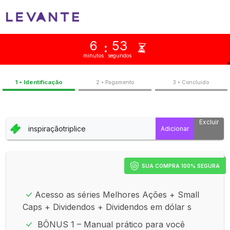
6
53
:
minutos
segundos
1 • Identificação
2 • Pagamento
3 • Concluíd
Excluir
SUA COMPRA 100% SEGURA
Acesso as séries Melhores Ações + Small
Caps + Dividendos + Dividendos em dólar s
BÔNUS 1 – Manual prático para você