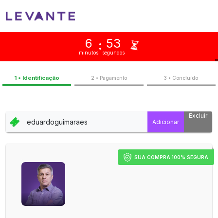
6
53
:
minutos
segundos
1 • Identificação
2 • Pagamento
3 • Concluíd
Excluir
SUA COMPRA 100% SEGURA