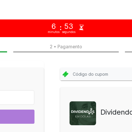
6
53
:
minutos
segundos
2 • Pagamento
Dividend