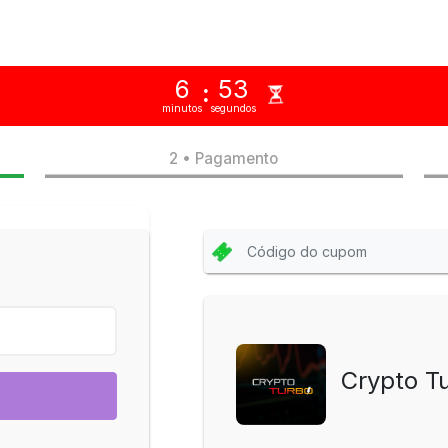
6
53
:
minutos
segundos
2 • Pagamento
Crypto T