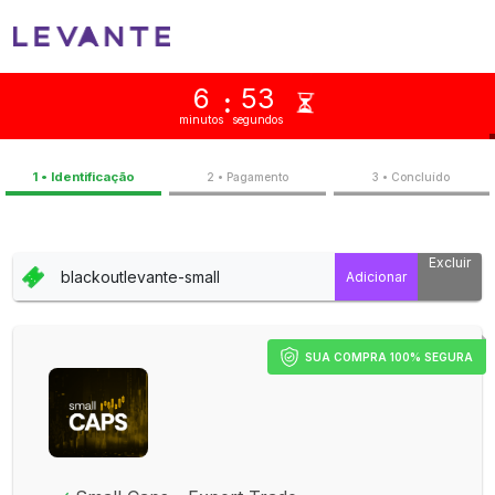
6
53
:
minutos
segundos
1 • Identificação
2 • Pagamento
3 • Concluíd
Excluir
SUA COMPRA 100% SEGURA