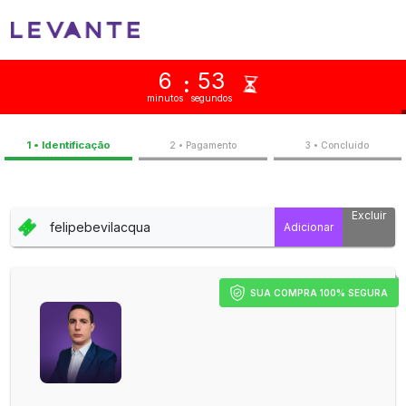
6
53
:
minutos
segundos
1 • Identificação
2 • Pagamento
3 • Concluíd
Excluir
SUA COMPRA 100% SEGURA