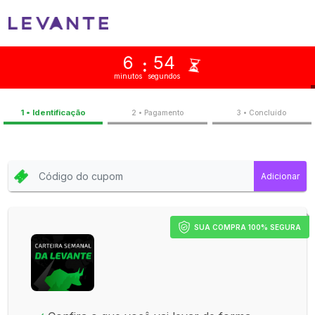
6
54
:
minutos
segundos
1 • Identificação
2 • Pagamento
3 • Concluíd
SUA COMPRA 100% SEGURA